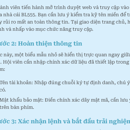
ành viên tiến hành mở trình duyệt web và truy cập vào
a nhà cái BL555. Bạn cần lưu ý kiểm tra kỹ tên miền để t
y rủi ro mất an toàn thông tin. Tại giao diện trang chủ
nh và nhấp vào mục chức năng truy cập.
ớc 2: Hoàn thiện thông tin
c này, một biểu mẫu nhỏ sẽ hiển thị trực quan ngay giữ
n. Hội viên cần nhập chính xác dữ liệu đã thiết lập tron
m:
Tên tài khoản: Nhập đúng chuỗi ký tự định danh, chú 
có.
Mật khẩu bảo mật: Điền chính xác dãy mật mã, cần lưu 
trên bàn phím.
ớc 3: Xác nhận lệnh và bắt đầu trải nghiệ