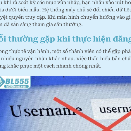
u khi rà soát kỹ các mục vừa nhập, bạn nhấn vào nút ho
ía dưới biểu mẫu. Hệ thống máy chủ sẽ đối chiếu dữ liệ
yệt quyền truy cập. Khi màn hình chuyển hướng vào gia
n đã sẵn sàng tham gia săn thưởng.
ỗi thường gặp khi thực hiện đăn
ong thực tế vận hành, một số thành viên có thể gặp phải
 nhiều nguyên nhân khác nhau. Việc thấu hiểu bản chất
ng khắc phục một cách nhanh chóng nhất.