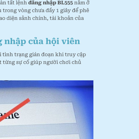
àn tất lệnh
đăng nhập BL555
nằm ở
u trong vòng chưa đầy 1 giây để phê
o diện sảnh chính, tài khoản của
g nhập của hội viên
 tình trạng gián đoạn khi truy cập
 từng sự cố giúp người chơi chủ