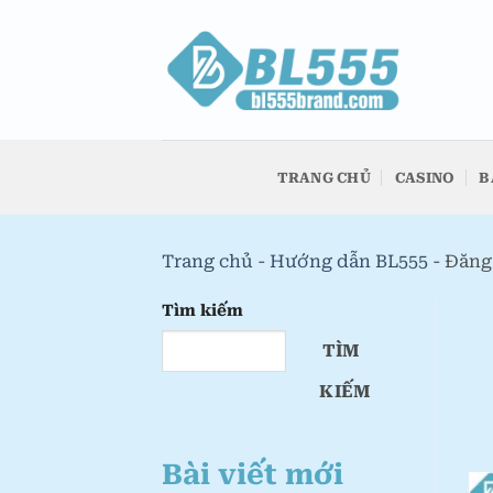
Bỏ
qua
nội
dung
TRANG CHỦ
CASINO
B
Trang chủ
-
Hướng dẫn BL555
-
Đăng
Tìm kiếm
TÌM
KIẾM
Bài viết mới