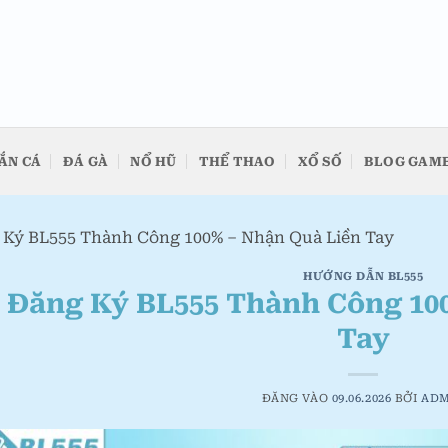
ẮN CÁ
ĐÁ GÀ
NỔ HŨ
THỂ THAO
XỔ SỐ
BLOG GAM
 Ký BL555 Thành Công 100% – Nhận Quà Liền Tay
HƯỚNG DẪN BL555
Đăng Ký BL555 Thành Công 10
Tay
ĐĂNG VÀO
09.06.2026
BỞI
ADM