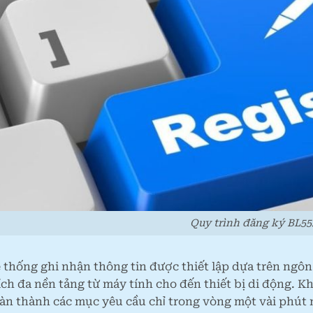
Quy trình đăng ký BL55
 thống ghi nhận thông tin được thiết lập dựa trên ngôn 
ích đa nền tảng từ máy tính cho đến thiết bị di động. Kh
àn thành các mục yêu cầu chỉ trong vòng một vài phút 