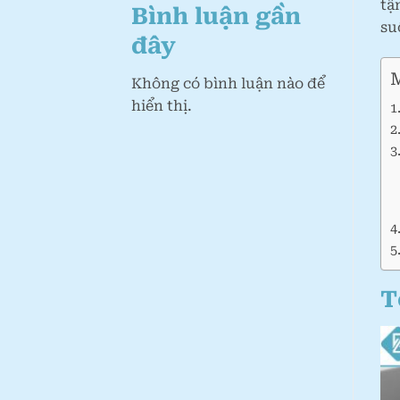
tậ
Bình luận gần
su
đây
M
Không có bình luận nào để
hiển thị.
T