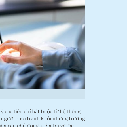
n
kỹ các tiêu chí bắt buộc từ hệ thống
p người chơi tránh khỏi những trường
iên cần chủ động kiểm tra và đáp