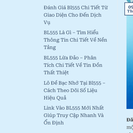
0
Đánh Giá Bl555 Chi Tiết Từ
Th
Giao Diện Cho Đến Dịch
Vụ
BL555 Là Gì – Tìm Hiểu
Thông Tin Chi Tiết Về Nền
Tảng
BL555 Lừa Đảo – Phân
Tích Chi Tiết Về Tin Đồn
Thất Thiệt
Lô Đề Bạc Nhớ Tại Bl555 –
Cách Theo Dõi Số Liệu
Hiệu Quả
Link Vào BL555 Mới Nhất
Giúp Truy Cập Nhanh Và
Đă
Ổn Định
mộ