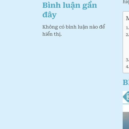
hi
Bình luận gần
đây
M
Không có bình luận nào để
hiển thị.
B