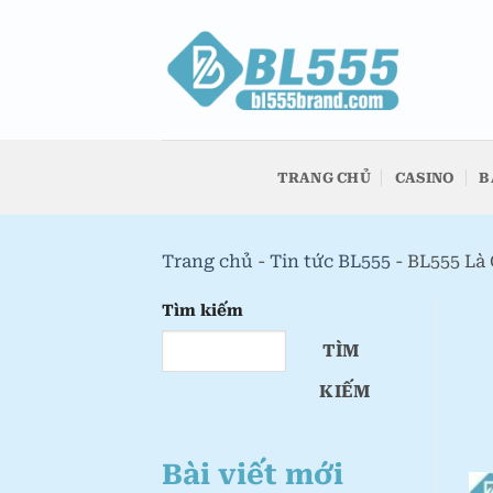
Bỏ
qua
nội
dung
TRANG CHỦ
CASINO
B
Trang chủ
-
Tin tức BL555
-
BL555 Là 
Tìm kiếm
TÌM
KIẾM
Bài viết mới