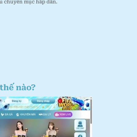
iều chuyên mục hấp dẫn.
 thế nào?