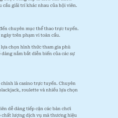
u giải trí khác nhau của hội viên.
 đến chuyên mục thể thao trực tuyến.
 ngày trên phạm vi toàn cầu.
à lựa chọn hình thức tham gia phù
ễ dàng nắm bắt diễn biến của các sự
hính là casino trực tuyến. Chuyên
lackjack, roulette và nhiều lựa chọn
viên dễ dàng tiếp cận các bàn chơi
o chất lượng dịch vụ mà thương hiệu