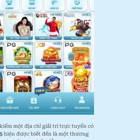
iếm một địa chỉ giải trí trực tuyến có
5
hiện được biết đến là một thương