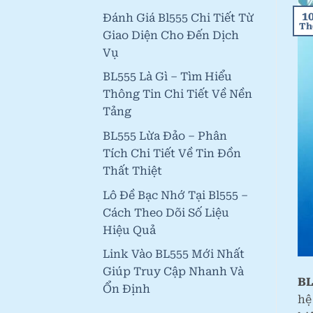
1
Đánh Giá Bl555 Chi Tiết Từ
Th
Giao Diện Cho Đến Dịch
Vụ
BL555 Là Gì – Tìm Hiểu
Thông Tin Chi Tiết Về Nền
Tảng
BL555 Lừa Đảo – Phân
Tích Chi Tiết Về Tin Đồn
Thất Thiệt
Lô Đề Bạc Nhớ Tại Bl555 –
Cách Theo Dõi Số Liệu
Hiệu Quả
Link Vào BL555 Mới Nhất
Giúp Truy Cập Nhanh Và
BL
Ổn Định
hệ